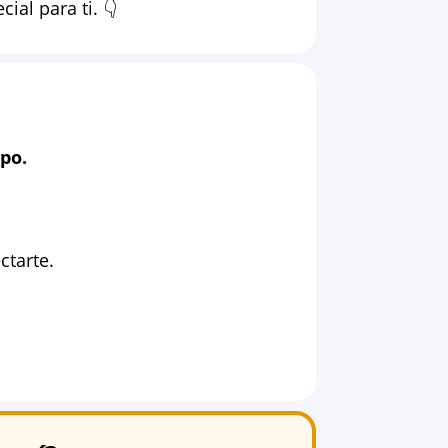
al para ti. 👇
upo.
ctarte.