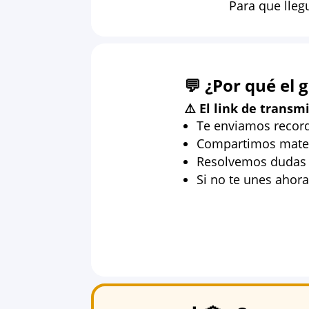
Para que lleg
💬 ¿Por qué el
⚠️ El link de transm
Te enviamos recorda
Compartimos mater
Resolvemos dudas e
Si no te unes ahora