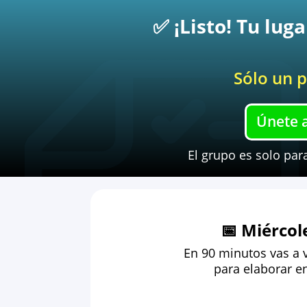
✅ ¡Listo! Tu lug
Sólo un p
Únete a
El grupo es solo par
📅 Miércol
En 90 minutos vas a v
para elaborar en