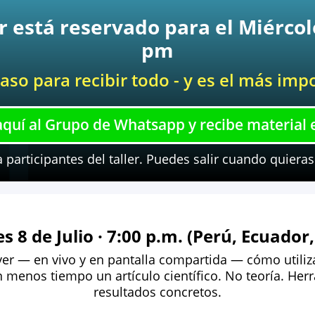
ar está reservado para el Miércole
pm
aso para recibir todo - y es el más imp
quí al Grupo de Whatsapp y recibe material 
a participantes del taller. Puedes salir cuando quiera
es 8 de Julio · 7:00 p.m. (Perú, Ecuador
er — en vivo y en pantalla compartida — cómo utiliza
 menos tiempo un artículo científico. No teoría. Her
resultados concretos.