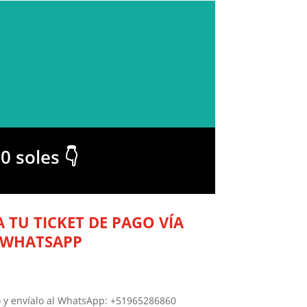
0 soles 👇
A TU TICKET DE PAGO VÍA
WHATSAPP
o y envíalo al WhatsApp: +51965286860