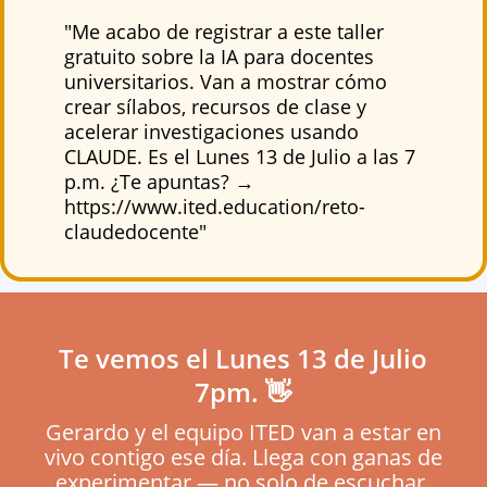
"Me acabo de registrar a este taller
gratuito sobre la IA para docentes
universitarios. Van a mostrar cómo
crear sílabos, recursos de clase y
acelerar investigaciones usando
CLAUDE. Es el Lunes 13 de Julio a las 7
p.m. ¿Te apuntas? →
https://www.ited.education/reto-
claudedocente"
Te vemos el Lunes 13 de Julio
7pm. 👋
Gerardo y el equipo ITED van a estar en
vivo contigo ese día. Llega con ganas de
experimentar — no solo de escuchar.