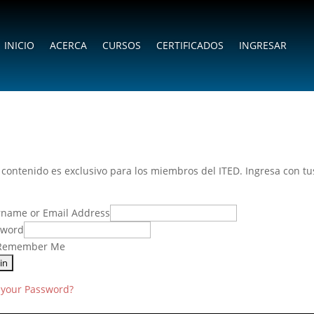
INICIO
ACERCA
CURSOS
CERTIFICADOS
INGRESAR
 contenido es exclusivo para los miembros del ITED. Ingresa con t
name or Email Address
sword
emember Me
 your Password?