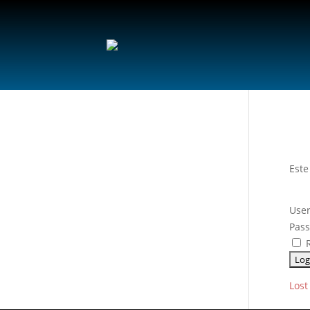
Este
User
Pas
R
Lost