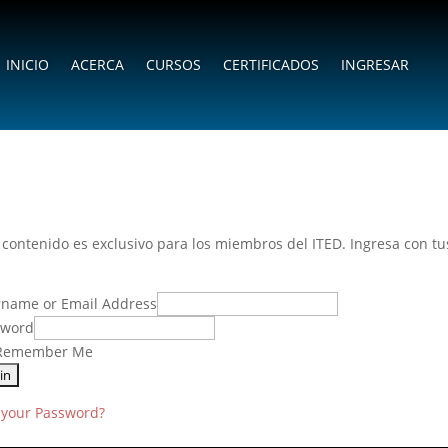
INICIO
ACERCA
CURSOS
CERTIFICADOS
INGRESAR
 contenido es exclusivo para los miembros del ITED. Ingresa con t
name or Email Address
sword
emember Me
 your Password?