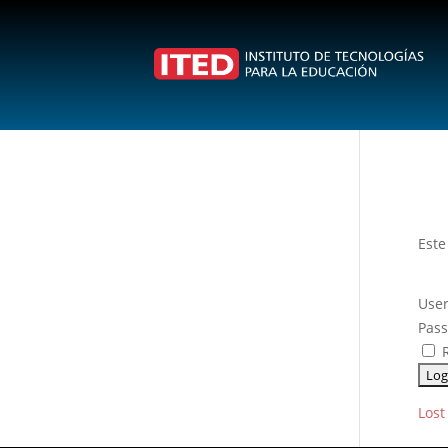
Este
User
Pas
R
Lost