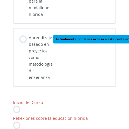
para la
modalidad
híbrida
Aprendizaje
Actualmente no tienes acceso a este conteni
basado en
proyectos
como
metodología
de
enseñanza
Inicio del Curso
Reflexiones sobre la educación híbrida